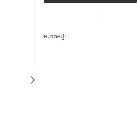
เพิ่มรายการโปรด
เปรียบเที
BEST DEAL
หมวดหมู่ :